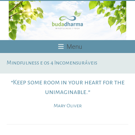
Skip
to
content
Budadharma
Menu
Mindfulness
Mindfulness e os 4 Incomensuráveis
|
Yoga
“Keep some room in your heart for the
unimaginable.”
Mary Oliver