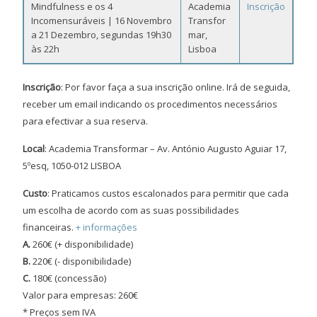
Mindfulness e os 4
Academia
Inscrição
Incomensuráveis | 16 Novembro
Transfor
a 21 Dezembro, segundas 19h30
mar,
às 22h
Lisboa
Inscrição
: Por favor faça a sua inscrição online. Irá de seguida,
receber um email indicando os procedimentos necessários
para efectivar a sua reserva.
Local
: Academia Transformar – Av. António Augusto Aguiar 17,
5ºesq, 1050-012 LISBOA
Custo
: Praticamos custos escalonados para permitir que cada
um escolha de acordo com as suas possibilidades
financeiras.
+ informações
A.
260€ (+ disponibilidade)
B.
220€ (- disponibilidade)
C.
180€ (concessão)
Valor para empresas: 260€
* Preços sem IVA