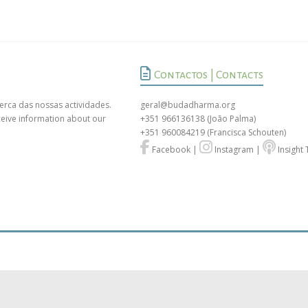
Contactos | Contacts
erca das nossas actividades.
geral@budadharma.org
ceive information about our
+351 966136138
(João Palma)
+351 960084219
(Francisca Schouten)
Facebook
|
Instagram
|
Insight