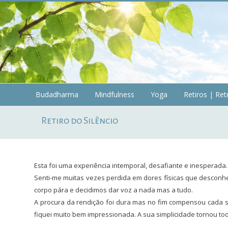
Skip
to
content
Budadharma
Budadharma
Mindfulness
Yoga
Retiros | Ret
Mindfulness
Retiro do Silêncio
|
Yoga
Esta foi uma experiência intemporal, desafiante e inesperada. A
Senti-me muitas vezes perdida em dores físicas que descon
corpo pára e decidimos dar voz a nada mas a tudo.
A procura da rendição foi dura mas no fim compensou cada s
fiquei muito bem impressionada. A sua simplicidade tornou to