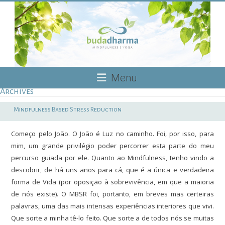
Skip
to
content
Budadharma
Menu
Archives
Mindfulness
|
Mindfulness Based Stress Reduction
Yoga
Começo pelo João. O João é Luz no caminho. Foi, por isso, para
mim, um grande privilégio poder percorrer esta parte do meu
percurso guiada por ele. Quanto ao Mindfulness, tenho vindo a
descobrir, de há uns anos para cá, que é a única e verdadeira
forma de Vida (por oposição à sobrevivência, em que a maioria
de nós existe). O MBSR foi, portanto, em breves mas certeiras
palavras, uma das mais intensas experiências interiores que vivi.
Que sorte a minha tê-lo feito. Que sorte a de todos nós se muitas