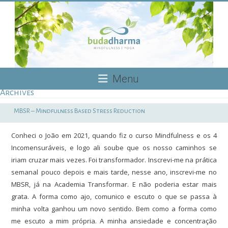
Skip
to
content
Budadharma
Menu
Archives
Mindfulness
|
MBSR – Mindfulness Based Stress Reduction
Yoga
Conheci o João em 2021, quando fiz o curso Mindfulness e os 4
Incomensuráveis, e logo ali soube que os nosso caminhos se
iriam cruzar mais vezes. Foi transformador. Inscrevi-me na prática
semanal pouco depois e mais tarde, nesse ano, inscrevi-me no
MBSR, já na Academia Transformar. E não poderia estar mais
grata. A forma como ajo, comunico e escuto o que se passa à
minha volta ganhou um novo sentido. Bem como a forma como
me escuto a mim própria. A minha ansiedade e concentração