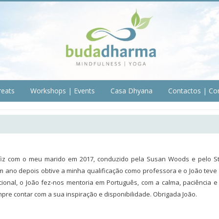
reats
Workshops | Events
Casa Dhyana
Contactos | Co
iz com o meu marido em 2017, conduzido pela Susan Woods e pelo St
e um ano depois obtive a minha qualificação como professora e o João t
cional, o João fez-nos mentoria em Português, com a calma, paciência e
re contar com a sua inspiração e disponibilidade. Obrigada João.