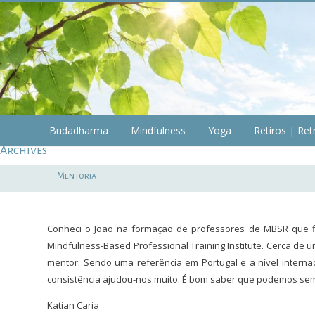
Skip
to
content
Budadharma
Budadharma
Mindfulness
Yoga
Retiros | Ret
Archives
Mindfulness
|
Mentoria
Yoga
Conheci o João na formação de professores de MBSR que f
Mindfulness-Based Professional Training Institute. Cerca d
mentor. Sendo uma referência em Portugal e a nível interna
consistência ajudou-nos muito. É bom saber que podemos semp
Katian Caria