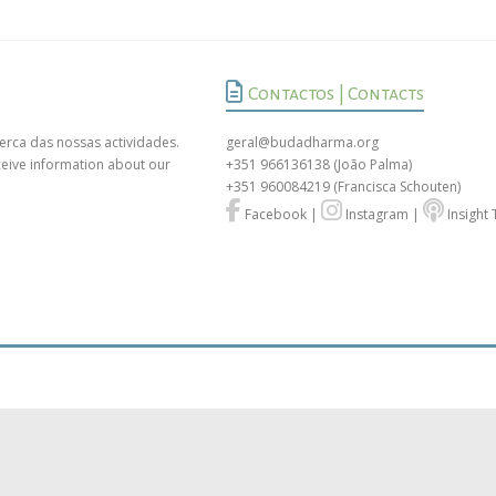
Contactos | Contacts
erca das nossas actividades.
geral@budadharma.org
ceive information about our
+351 966136138
(João Palma)
+351 960084219
(Francisca Schouten)
Facebook
|
Instagram
|
Insight