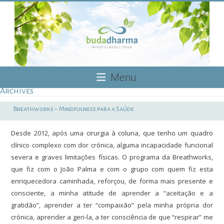
Skip
to
content
Budadharma
Menu
Archives
Mindfulness
|
Breathworks – Mindfulness para a Saúde
Yoga
Desde 2012, após uma cirurgia à coluna, que tenho um quadro
clínico complexo com dor crónica, alguma incapacidade funcional
severa e graves limitações físicas. O programa da Breathworks,
que fiz com o João Palma e com o grupo com quem fiz esta
enriquecedora caminhada, reforçou, de forma mais presente e
consciente, a minha atitude de aprender a “aceitação e a
gratidão”, aprender a ter “compaixão” pela minha própria dor
crónica, aprender a geri-la, a ter consciência de que “respirar” me