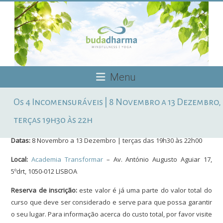
Skip
to
content
Budadharma
Menu
Mindfulness
Os 4 Incomensuráveis | 8 Novembro a 13 Dezembro,
|
Yoga
terças 19h30 às 22h
Datas:
8 Novembro a 13 Dezembro | terças das 19h30 às 22h00
Local:
Academia Transformar
– Av. António Augusto Aguiar 17,
5ºdrt, 1050-012 LISBOA
Reserva de inscrição:
este valor é já uma parte do valor total do
curso que deve ser considerado e serve para que possa garantir
o seu lugar. Para informação acerca do custo total, por favor visite