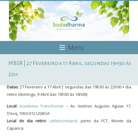
Skip
to
content
Budadharma
Menu
Mindfulness
MBSR | 27 Fevereiro a 17 Abril, segundas 19h30 às
|
Yoga
22h
Datas:
27 Fevereiro a 17 Abril | segundas das 19h30 às 22h00 + dia
retiro (domingo, 9 Abril das 10h00 às 16h00)
Local:
Academia Transformar
– Av. António Augusto Aguiar 17,
5ºesq, 1050-012 LISBOA
Local do dia retiro:
Littleboomland
, perto da FCT, Monte da
Caparica