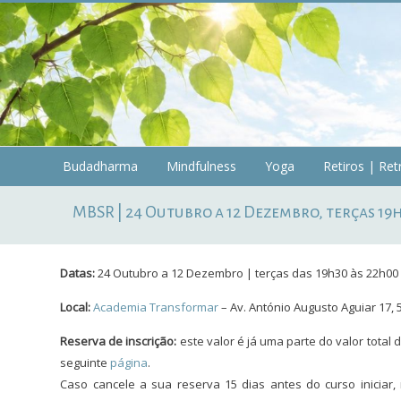
Skip
to
content
Budadharma
Budadharma
Mindfulness
Yoga
Retiros | Ret
Mindfulness
MBSR | 24 Outubro a 12 Dezembro, terças 19h
|
Yoga
Datas:
24 Outubro a 12 Dezembro | terças das 19h30 às 22h00 
Local:
Academia Transformar
– Av. António Augusto Aguiar 17, 
Reserva de inscrição:
este valor é já uma parte do valor total
seguinte
página
.
Caso cancele a sua reserva 15 dias antes do curso iniciar