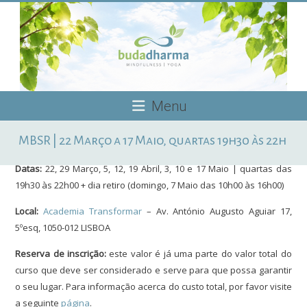
Skip
to
content
Budadharma
Menu
Mindfulness
MBSR | 22 Março a 17 Maio, quartas 19h30 às 22h
|
Yoga
Datas:
22, 29 Março, 5, 12, 19 Abril, 3, 10 e 17 Maio | quartas das
19h30 às 22h00 + dia retiro (domingo, 7 Maio das 10h00 às 16h00)
Local:
Academia Transformar
– Av. António Augusto Aguiar 17,
5ºesq, 1050-012 LISBOA
Reserva de inscrição:
este valor é já uma parte do valor total do
curso que deve ser considerado e serve para que possa garantir
o seu lugar. Para informação acerca do custo total, por favor visite
a seguinte
página
.