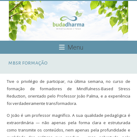
Skip
to
content
Budadharma
Menu
Mindfulness
mbsr formação
|
Yoga
Tive o privilégio de participar, na última semana, no curso de
formação de formadores de Mindfulness-Based Stress
Reduction, orientado pelo Professor João Palma, e a experiência
foi verdadeiramente transformadora.
O João é um professor magnífico. A sua qualidade pedagógica é
extraordinária — não apenas pela forma clara e estruturada
como transmite os conteúdos, nem apenas pela profundidade e