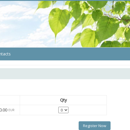
ntacts
Qty
Quantity
0.00
EUR