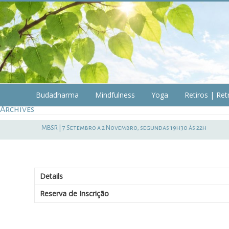
Skip
to
content
Budadharma
Budadharma
Mindfulness
Yoga
Retiros | Ret
Archives
Mindfulness
|
MBSR | 7 Setembro a 2 Novembro, segundas 19h30 às 22h
Yoga
Details
Reserva de Inscrição