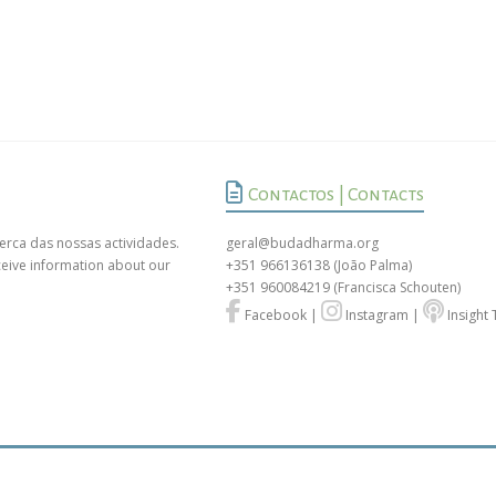
Contactos | Contacts
erca das nossas actividades.
geral@budadharma.org
ceive information about our
+351 966136138
(João Palma)
+351 960084219
(Francisca Schouten)
Facebook
|
Instagram
|
Insight