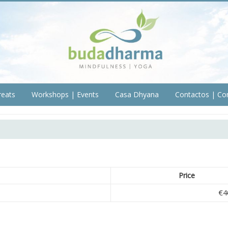
reats
Workshops | Events
Casa Dhyana
Contactos | Co
Price
€4